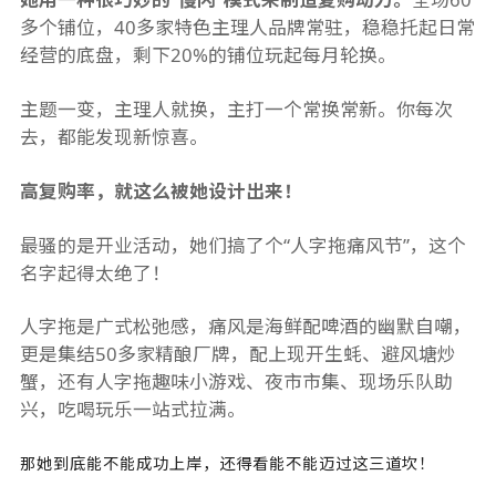
多个铺位，40多家特色主理人品牌常驻，稳稳托起日常
经营的底盘，剩下20%的铺位玩起每月轮换。
主题一变，主理人就换，主打一个常换常新。你每次
去，都能发现新惊喜。
高复购率，就这么被她设计出来！
最骚的是开业活动，她们搞了个“人字拖痛风节”，这个
名字起得太绝了！
人字拖是广式松弛感，痛风是海鲜配啤酒的幽默自嘲，
更是集结50多家精酿厂牌，配上现开生蚝、避风塘炒
蟹，还有人字拖趣味小游戏、夜市市集、现场乐队助
兴，吃喝玩乐一站式拉满。
那她到底能不能成功上岸，还得看能不能迈过这三道坎！