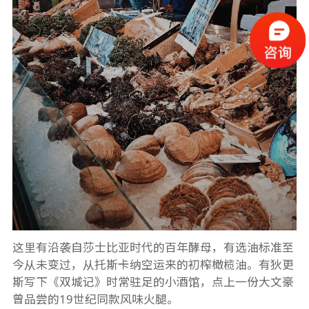
这里有沿袭自莎士比亚时代的百年酵母，有选油标准至
今从未变过，从托斯卡纳空运来的初榨橄榄油。有狄更
斯写下《双城记》时常驻足的小酒馆，点上一份大文豪
曾品尝的19世纪同款风味火腿。