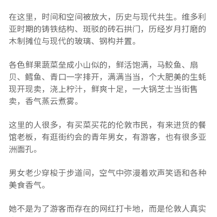
在这里，时间和空间被放大，历史与现代共生。维多利
亚时期的铸铁结构、斑驳的砖石拱门，历经岁月打磨的
木制摊位与现代的玻璃、钢构并置。
各色鲜果蔬菜垒成小山似的，鲜活饱满，马鲛鱼、扇
贝、鳕鱼、青口一字排开，满满当当，个大肥美的生蚝
现开现卖，浇上柠汁，鲜爽十足，一大锅芝士当街售
卖，香气蒸云煮雾。
这里的人很多，有买菜买花的伦敦市民，有来进货的餐
馆老板，有逛街约会的青年男女，有游客，也有很多亚
洲面孔。
男女老少穿梭于步道间，空气中弥漫着欢声笑语和各种
美食香气。
她不是为了游客而存在的网红打卡地，而是伦敦人真实