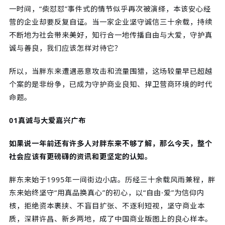
一时间，“柴怼怼”事件式的情节似乎再次被演绎，本该安心经
营的企业却要反复自证。当一家企业坚守诚信三十余载，持续
不断地为社会带来美好，知行合一地传播自由与大爱，守护真
诚与善良，我们应该怎样对待它？
所以，当胖东来遭遇恶意攻击和流量围猎，这场较量早已超越
个案的是非纷争，已成为守护商业良知、捍卫营商环境的时代
命题。
01真诚与大爱嘉兴广布
如果说一年前还有许多人对胖东来不够了解，那么今天，整个
社会应该有更磅礴的资讯和更坚定的认知。
胖东来始于1995年一间街边小店。历经三十余载风雨兼程，胖
东来始终坚守“用真品换真心”的初心，以“自由·爱”为信仰内
核，拒绝资本裹挟、不盲目扩张、不逐利短视，坚守商业本
质，深耕许昌、新乡两地，成了中国商业版图上的良心样本。