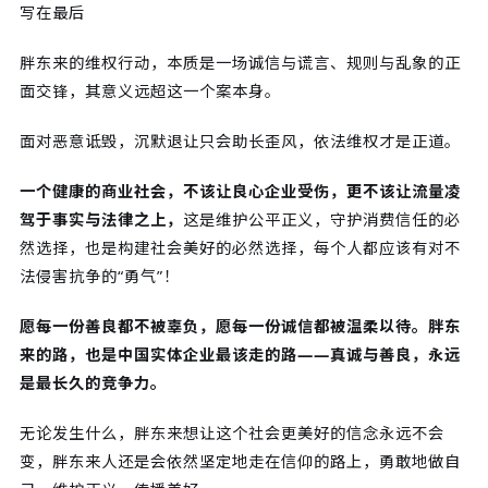
写在最后
胖东来的维权行动，本质是一场诚信与谎言、规则与乱象的正
面交锋，其意义远超这一个案本身。
面对恶意诋毁，沉默退让只会助长歪风，依法维权才是正道。
一个健康的商业社会，不该让良心企业受伤，更不该让流量凌
驾于事实与法律之上，
这是维护公平正义，守护消费信任的必
然选择，也是构建社会美好的必然选择，每个人都应该有对不
法侵害抗争的“勇气”！
愿每一份善良都不被辜负，愿每一份诚信都被温柔以待。胖东
来的路，也是中国实体企业最该走的路——真诚与善良，永远
是最长久的竞争力。
无论发生什么，胖东来想让这个社会更美好的信念永远不会
变，胖东来人还是会依然坚定地走在信仰的路上，勇敢地做自