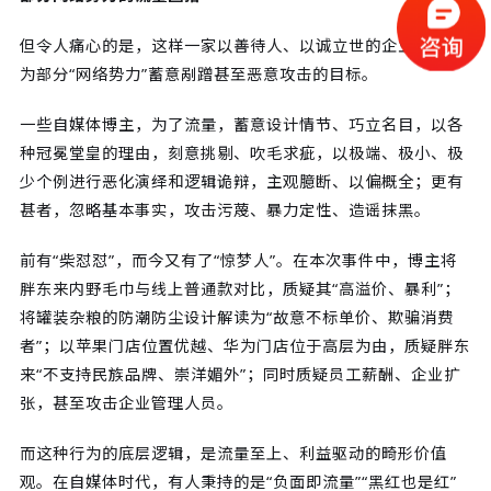
但令人痛心的是，这样一家以善待人、以诚立世的企业，却成
为部分“网络势力”蓄意剐蹭甚至恶意攻击的目标。
一些自媒体博主，为了流量，蓄意设计情节、巧立名目，以各
种冠冕堂皇的理由，刻意挑剔、吹毛求疵，以极端、极小、极
少个例进行恶化演绎和逻辑诡辩，主观臆断、以偏概全；更有
甚者，忽略基本事实，攻击污蔑、暴力定性、造谣抹黑。
前有“柴怼怼”，而今又有了“惊梦人”。在本次事件中，博主将
胖东来内野毛巾与线上普通款对比，质疑其“高溢价、暴利”；
将罐装杂粮的防潮防尘设计解读为“故意不标单价、欺骗消费
者”；以苹果门店位置优越、华为门店位于高层为由，质疑胖东
来“不支持民族品牌、崇洋媚外”；同时质疑员工薪酬、企业扩
张，甚至攻击企业管理人员。
而这种行为的底层逻辑，是流量至上、利益驱动的畸形价值
观。在自媒体时代，有人秉持的是“负面即流量”“黑红也是红”