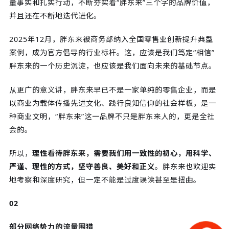
量事实和扎实行动，不断夯实着“胖东来”三个字的品牌价值，
并且还在不断地迭代进化。
2025年12月，胖东来被商务部纳入全国零售业创新提升典型
案例，成为官方倡导的行业标杆。这，应该是我们笃定“相信”
胖东来的一个历史沉淀，也应该是我们面向未来的基础节点。
从更广的意义讲，胖东来早已不是一家单纯的零售企业，而是
以商业为载体传播先进文化、践行良知信仰的社会样板，是一
种商业文明，“胖东来”这一品牌不只是胖东来人的，更是全社
会的。
所以，
理性看待胖东来，需要我们用一致性的初心，用科学、
严谨、理性的方式，坚守善良、美好和正义
。胖东来也欢迎实
地考察和深度研究，但一定不能是过度误读甚至是扭曲。
02
部分网络势力的流量围猎