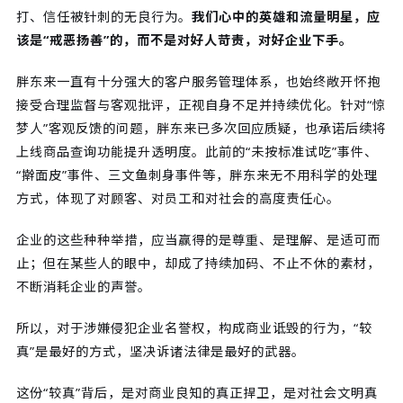
打、信任被针刺的无良行为。
我们心中的英雄和流量明星，应
该是“戒恶扬善”的，而不是对好人苛责，对好企业下手。
胖东来一直有十分强大的客户服务管理体系，也始终敞开怀抱
接受合理监督与客观批评，正视自身不足并持续优化。针对“惊
梦人”客观反馈的问题，胖东来已多次回应质疑，也承诺后续将
上线商品查询功能提升透明度。此前的“未按标准试吃”事件、
“擀面皮”事件、三文鱼刺身事件等，胖东来无不用科学的处理
方式，体现了对顾客、对员工和对社会的高度责任心。
企业的这些种种举措，应当赢得的是尊重、是理解、是适可而
止；但在某些人的眼中，却成了持续加码、不止不休的素材，
不断消耗企业的声誉。
所以，对于涉嫌侵犯企业名誉权，构成商业诋毁的行为，“较
真”是最好的方式，坚决诉诸法律是最好的武器。
这份“较真”背后，是对商业良知的真正捍卫，是对社会文明真