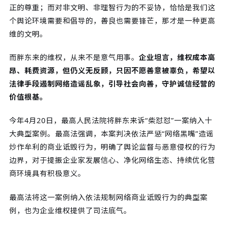
正的尊重；而对非文明、非理智行为的不妥协，恰恰是我们这
个舆论环境需要和倡导的，善良也需要锋芒，那才是一种更高
维的文明。
而胖东来的维权，从来不是意气用事。
企业坦言，维权成本高
昂、耗费资源，但仍义无反顾，只因不愿善意被辜负，希望以
法律手段遏制网络造谣乱象，引导社会向善，守护诚信经营的
价值根基。
今年4月20日，最高人民法院将胖东来诉“柴怼怼”一案纳入十
大典型案例。最高法强调，本案判决依法严惩“网络黑嘴”造谣
炒作牟利的商业诋毁行为，明确了舆论监督与恶意侵权的行为
边界，对于提振企业家发展信心、净化网络生态、持续优化营
商环境具有积极意义。
最高法将这一案例纳入依法规制网络商业诋毁行为的典型案
例，也为企业维权提供了司法底气。