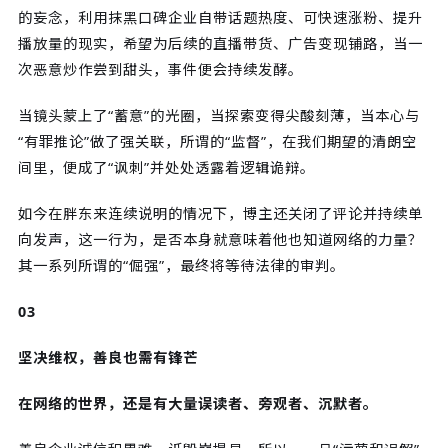
的妄念，利用抹黑口碑企业自带话题热度、可快速涨粉、提升
播放量的现实，希望为后续的直播带货、广告变现铺路，当一
次恶意炒作尝到甜头，事件便会持续发酵。
当镜头蒙上了“蓄意”的光圈，当探索变得尖酸刻薄，当本心与
“有罪推论”做了强关联，所谓的“监督”，在我们期望的清朗空
间里，便成了“讽刺”并处处透露着逻辑诡辩。
如今在胖东来连续说明的情况下，博主还关闭了评论并持续单
向发声，这一行为，是否本身就意味着他也知道网络的力量？
其一系列所谓的“倔强”，最终将等待法律的审判。
03
坚决维权，善良也需有锋芒
在网络的世界，还是有大量误读者、旁观者、沉默者。