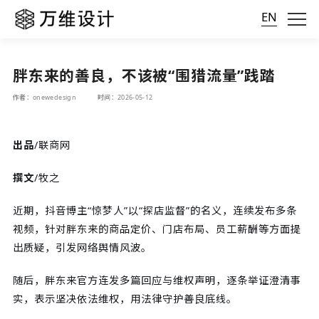
EN
胖东来的善良，不该被“围猎流量”践踏
作者：onewedesign
时间：2026-05-12
出品
/联商网
撰文
/牧之
近期，抖音博主“惊梦人”以“探店监督”的名义，连续发布多条
视频，针对胖东来的商品定价、门店布局、员工薪酬等方面提
出质疑，引发网络舆情风波。
随后，胖东来官方连发多篇回应与维权声明，逐条举证澄清事
实，表示坚决依法维权，用法律守护善良底线。