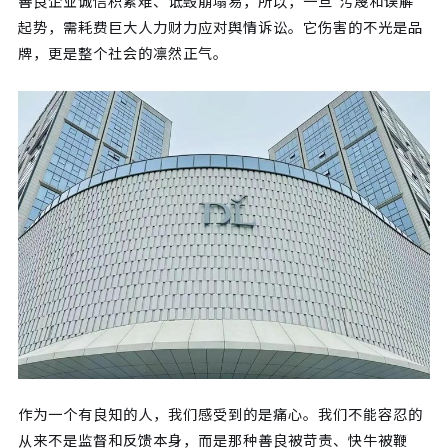
善良企业诚信积累难、诋毁崩塌易，所以，一旦“污蔑和误解”
起势，需耗费巨大人力财力应对舆情诉讼。它伤害的不光是品
牌，更是整个社会的凛然正气。
作为一个有良知的人，我们感受到的是痛心。我们不能容忍的
从来不是监督和反馈本身，而是那种善良被苛责、快牛被鞭