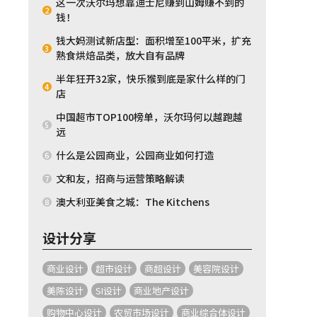
这一次沃尔玛想靠迪士尼赚到山姆赚不到的
2
钱！
钱大妈测试新店型：面积增至100平米，扩充
3
熟食烘焙品类，放大自有品牌
半年狂开32家，快乐猴到底是家什么样的门
4
店
中国超市TOP100榜单，沃尔玛何以越跑越
5
远
什么是公园商业，公园商业如何打造
6
文和友，招商与运营策略解读
7
澳大利亚美食之城：The Kitchens
8
设计分享
商业设计
超市设计
商超设计
美容院设计
美陈设计
SI设计
商业地产设计
购物中心设计
农贸市场设计
商业综合体设计