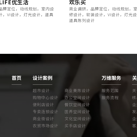
LIFE优生活
欢乐买
品牌定位，动线规划，室内设
商业调研，品牌定位，动线规划，
计，VI设计，灯光设计，道具
修设计，软装设计，VI设计，灯光
道具陈列设计
首页
设计案例
万维服务
超市设计
商业美陈设计
服务范围
关
购物中心设计
办公空间设计
服务流程
核
便利店设计
餐饮空间设计
企
专卖连锁设计
医养空间设计
发
商业街设计
文化空间设计
企
农贸市场设计
买手店设计
客