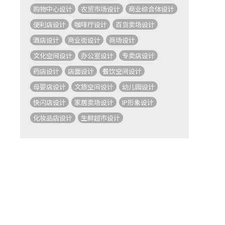
购物中心设计
农贸市场设计
商业综合体设计
便利店设计
咖啡厅设计
百货卖场设计
酒店设计
商业街设计
商场设计
文化空间设计
办公室设计
专卖店设计
药店设计
店面设计
餐饮空间设计
母婴店设计
文旅空间设计
幼儿园设计
快闪店设计
家居卖场设计
IP形象设计
化妆品店设计
生鲜超市设计