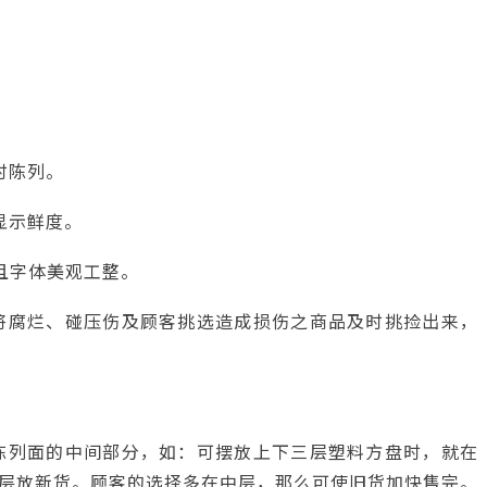
时陈列。
显示鲜度。
且字体美观工整。
将腐烂、碰压伤及顾客挑选造成损伤之商品及时挑捡出来，
陈列面的中间部分，如：可摆放上下三层塑料方盘时，就在
层放新货。顾客的选择多在中层，那么可使旧货加快售完。