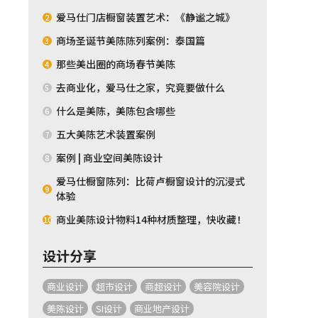
爱马仕门店橱窗装置艺术：《静谧之城》
2
商场圣诞节美陈陈列案例：泰国篇
3
那些美出圈的商场春节美陈
4
去商业化，爱马仕之家，究竟要做什么
5
什么是美陈，美陈包含哪些
6
五大美陈艺术装置案例
7
案例 | 商业空间美陈设计
8
爱马仕橱窗陈列：比荷卢橱窗设计的沉浸式
9
体验
商业美陈设计物料14种材质整理，快收藏！
10
设计分享
商业设计
超市设计
商超设计
美容院设计
美陈设计
SI设计
商业地产设计