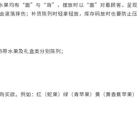
水果均有“面”与“背”，摆放时以“面”对着顾客，呈现
会滚落摔伤；补货陈列时轻拿轻放，库存码放时也要防止压
热带水果及礼盒类分别陈列；
购买欲。例如：红（蛇果）绿（青苹果）黄（黄香蕉苹果）