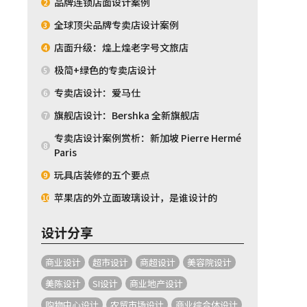
品牌连锁店面设计案例
2
全球顶尖品牌专卖店设计案例
3
店面升级：煌上煌老字号文旅店
4
极简+绿色的专卖店设计
5
专卖店设计：爱马仕
6
旗舰店设计：Bershka 全新旗舰店
7
专卖店设计案例赏析：新加坡 Pierre Hermé
8
Paris
玩具店装修的五个要点
9
苹果店的外立面玻璃设计，是谁设计的
10
设计分享
商业设计
超市设计
商超设计
美容院设计
美陈设计
SI设计
商业地产设计
购物中心设计
农贸市场设计
商业综合体设计