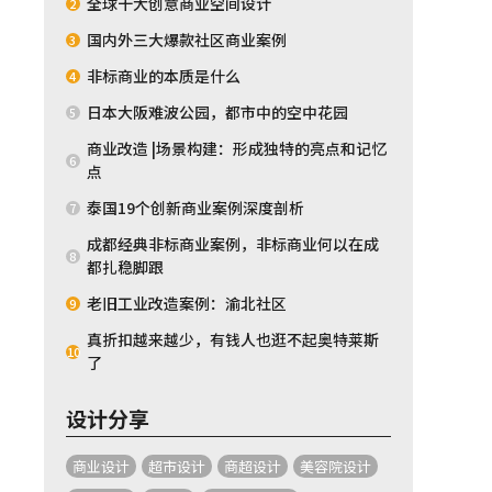
全球十大创意商业空间设计
2
国内外三大爆款社区商业案例
3
非标商业的本质是什么
4
日本大阪难波公园，都市中的空中花园
5
商业改造 |场景构建：形成独特的亮点和记忆
6
点
泰国19个创新商业案例深度剖析
7
成都经典非标商业案例，非标商业何以在成
8
都扎稳脚跟
老旧工业改造案例：渝北社区
9
真折扣越来越少，有钱人也逛不起奥特莱斯
10
了
设计分享
商业设计
超市设计
商超设计
美容院设计