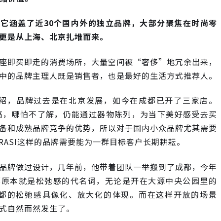
，它涵盖了近30个国内外的独立品牌，大部分聚焦在时尚零
更是从上海、北京扎堆而来。
座即买即走的消费场所，大量空间被“奢侈”地冗余出来，
中的品牌主理人既是销售者，也是最好的生活方式推荐人。
者介绍，品牌过去是在北京发展，如今在成都已开了三家店。
高，哪怕不了解，仍能通过器物陈列，为当下美好感受去买
备和成熟品牌竞争的优势，所以对于国内小众品牌尤其需要
RASI这样的品牌需要能为一群目标客户长期耕耘。
品牌做过设计，几年前，他带着团队一举搬到了成都，今年
都原本就是松弛感的代名词，无论是开在大源中央公园里的
是成都的松弛感具像化、放大化的体现。而在这样开放的场景
式自然而然发生了。