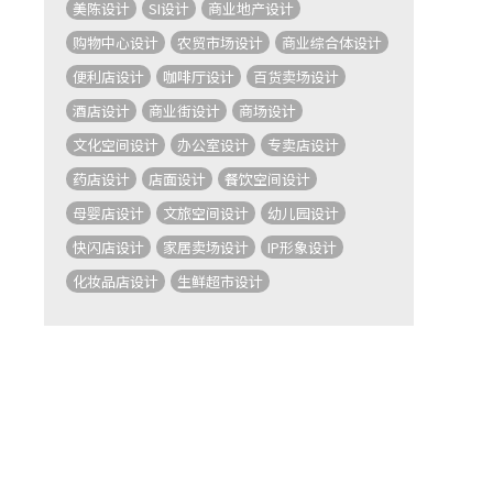
美陈设计
SI设计
商业地产设计
购物中心设计
农贸市场设计
商业综合体设计
便利店设计
咖啡厅设计
百货卖场设计
酒店设计
商业街设计
商场设计
文化空间设计
办公室设计
专卖店设计
药店设计
店面设计
餐饮空间设计
母婴店设计
文旅空间设计
幼儿园设计
快闪店设计
家居卖场设计
IP形象设计
化妆品店设计
生鲜超市设计