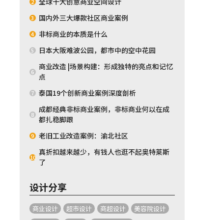
全球十大创意商业空间设计
2
国内外三大爆款社区商业案例
3
非标商业的本质是什么
4
日本大阪难波公园，都市中的空中花园
5
商业改造 |场景构建：形成独特的亮点和记忆
6
点
泰国19个创新商业案例深度剖析
7
成都经典非标商业案例，非标商业何以在成
8
都扎稳脚跟
老旧工业改造案例：渝北社区
9
真折扣越来越少，有钱人也逛不起奥特莱斯
10
了
设计分享
商业设计
超市设计
商超设计
美容院设计