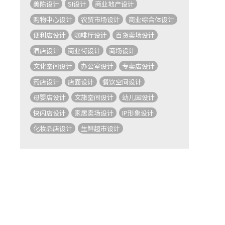
美陈设计
SI设计
商业地产设计
购物中心设计
农贸市场设计
商业综合体设计
便利店设计
咖啡厅设计
百货卖场设计
酒店设计
商业街设计
商场设计
文化空间设计
办公室设计
专卖店设计
药店设计
店面设计
餐饮空间设计
母婴店设计
文旅空间设计
幼儿园设计
快闪店设计
家居卖场设计
IP形象设计
化妆品店设计
生鲜超市设计