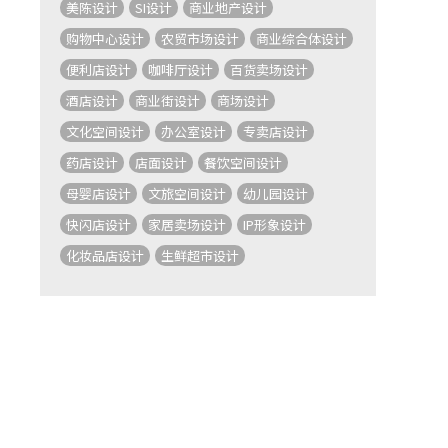
美陈设计
SI设计
商业地产设计
购物中心设计
农贸市场设计
商业综合体设计
便利店设计
咖啡厅设计
百货卖场设计
酒店设计
商业街设计
商场设计
文化空间设计
办公室设计
专卖店设计
药店设计
店面设计
餐饮空间设计
母婴店设计
文旅空间设计
幼儿园设计
快闪店设计
家居卖场设计
IP形象设计
化妆品店设计
生鲜超市设计