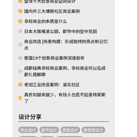
全球十大创意商业空间设计
2
国内外三大爆款社区商业案例
3
非标商业的本质是什么
4
日本大阪难波公园，都市中的空中花园
5
商业改造 |场景构建：形成独特的亮点和记忆
6
点
泰国19个创新商业案例深度剖析
7
成都经典非标商业案例，非标商业何以在成
8
都扎稳脚跟
老旧工业改造案例：渝北社区
9
真折扣越来越少，有钱人也逛不起奥特莱斯
10
了
设计分享
商业设计
超市设计
商超设计
美容院设计