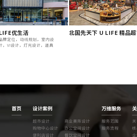
LIFE优生活
北国先天下 U LIFE 精品
品牌定位，动线规划，室内设
计，VI设计，灯光设计，道具
首页
设计案例
万维服务
超市设计
商业美陈设计
服务范围
关
购物中心设计
办公空间设计
服务流程
核
便利店设计
餐饮空间设计
企