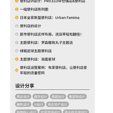
便利店VI设计：PRICELOW仓储店&便利店
2
一组便利店陈列图
3
日本全家新型便利店：Urban Famima
4
便利店的设计
5
超市便利店这样布局，进店率轻松翻倍！
6
主题便利店：罗森樱桃丸子主题店
7
绿城足球主题便利店
8
主题便利店：泡面星球
9
便利店运营案例：有家便利店，让便利店变
10
年轻的流量密码
设计分享
商业设计
超市设计
商超设计
美容院设计
美陈设计
SI设计
商业地产设计
购物中心设计
农贸市场设计
商业综合体设计