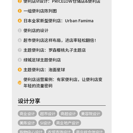
便利店VI设计：PRICELOW仓储店&便利店
2
一组便利店陈列图
3
日本全家新型便利店：Urban Famima
4
便利店的设计
5
超市便利店这样布局，进店率轻松翻倍！
6
主题便利店：罗森樱桃丸子主题店
7
绿城足球主题便利店
8
主题便利店：泡面星球
9
便利店运营案例：有家便利店，让便利店变
10
年轻的流量密码
设计分享
商业设计
超市设计
商超设计
美容院设计
美陈设计
SI设计
商业地产设计
购物中心设计
农贸市场设计
商业综合体设计