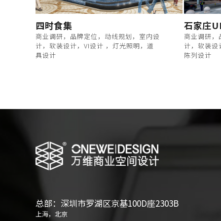
四时食集
石家庄U
商业调研，品牌定位，动线规划，室内设
商业调研，
计，软装设计，VI设计 ，灯光照明，道
计，软装设
具设计
陈列设计
总部：深圳市罗湖区京基100D座2303B
上海，北京