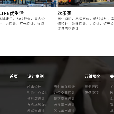
LIFE优生活
欢乐买
品牌定位，动线规划，室内设
商业调研，品牌定位，动线规划，
计，VI设计，灯光设计，道具
修设计，软装设计，VI设计，灯光
道具陈列设计
首页
设计案例
万维服务
超市设计
商业美陈设计
服务范围
关
购物中心设计
办公空间设计
服务流程
核
便利店设计
餐饮空间设计
企
专卖连锁设计
医养空间设计
发
商业街设计
文化空间设计
企