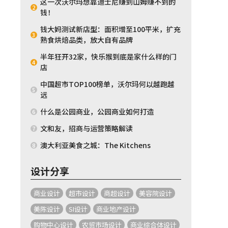
这一次沃尔玛想靠迪士尼赚到山姆赚不到的
2
钱！
钱大妈测试新店型：面积增至100平米，扩充
3
熟食烘焙品类，放大自有品牌
半年狂开32家，快乐猴到底是家什么样的门
4
店
中国超市TOP100榜单，沃尔玛何以越跑越
5
远
什么是公园商业，公园商业如何打造
6
文和友，招商与运营策略解读
7
澳大利亚美食之城：The Kitchens
8
设计分享
商业设计
超市设计
商超设计
美容院设计
美陈设计
SI设计
商业地产设计
购物中心设计
农贸市场设计
商业综合体设计