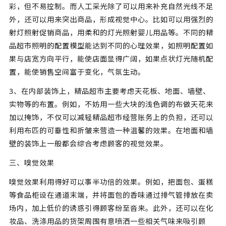
彩，但不易控制。而人工采光除了可以用来补充自然光线不足
外，还可以用来突出商品，形成视觉中心。比如可以用强烈的
射灯照射促销商品，用柔和的灯光照射婴儿用品等。不同的精
品超市照明的配置模型能达到不同的心理效果，如照明配置如
果与店宽方向平行，能使店面显得广阔，如果点状灯光随机配
置，能使销售空间富于变化，气氛生动。
3、在内部装饰上，精品超市主要考虑天花板、地面、墙壁、
实物等的布置。例如，不妨用一些大块的浅色调的布做天花来
加以掩饰，不仅可以减轻精品超市经营账务上的负担，还可以
利用布匹的可垂性和折皱来营造一种温馨的效果。在地面和墙
壁的装饰上一般都会综合考虑顾客的视觉效果。
三、嗅觉效果
嗅觉效果利用得好可以事半功倍的效果。例如，把面包、蛋糕
等食品柜设在通道末端，并将面包的香味通过排气管排放在卖
场内，加上低价的诱惑引得顾客纷至沓来。此外，还可以在化
妆品、洗涤用品的货架周围有意喷洒一些相关气味来吸引顾