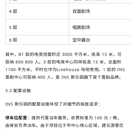
4 层
双面剧场
5 层
唱跳剧场
6 层
空中露台
其中，B1 层的电竞馆面积近 3000 平方米，挑高 13 米，可
容纳 600-800 人。3 层的电竞中心同样挑高 13 米，总面积
1100 平方米，平时也作为Livehouse 场地使用。1 层的 INS
喜剧中心可容纳 400 人，是 INS 新乐园旗下首个喜剧品牌。
3.3 配套设施
INS 新乐园的配套设施体现了对细节的极致追求：
停车位配置
：提供代客泊车服务，收费标准为 100 元 / 晚，
由保安负责泊车。由于项目位于市中心核心区域，建议游客优