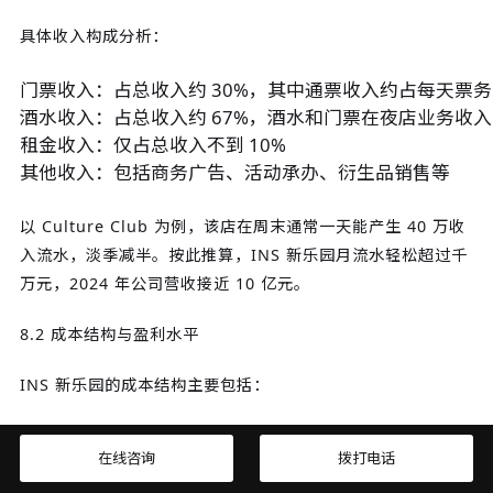
具体收入构成分析：
门票收入：占总收入约 30%，其中通票收入约占每天票务收
酒水收入：占总收入约 67%，酒水和门票在夜店业务收入中
租金收入：仅占总收入不到 10%
其他收入：包括商务广告、活动承办、衍生品销售等
以 Culture Club 为例，该店在周末通常一天能产生 40 万收
入流水，淡季减半。按此推算，INS 新乐园月流水轻松超过千
万元，2024 年公司营收接近 10 亿元。
8.2 成本结构与盈利水平
INS 新乐园的成本结构主要包括：
固定成本
：
在线咨询
拨打电话
建筑改造成本：按照 8 年左右折旧摊销