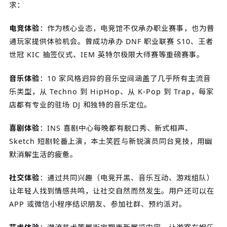
求：
电竞体验
：作为核心业态，电竞馆不仅承办职业赛事，也为普
通玩家提供体验机会。曾成功承办 DNF 职业联赛 S10、王者
世冠 KIC 抽签仪式、IEM 英特尔极限大师赛等重磅赛事。
音乐体验
：10 家风格迥异的音乐空间涵盖了几乎所有主流音
乐类型，从 Techno 到 HipHop、从 K-Pop 到 Trap，每家
店都有专业的驻场 DJ 和独特的音乐定位。
喜剧体验
：INS 喜剧中心每晚都有脱口秀、新式相声、
Sketch 短剧轮番上演，本土笑匠与新锐演员同台竞技，用幽
默消解生活的疲惫。
社交体验
：通过共同兴趣（电竞开黑、音乐互动、游戏组队）
让年轻人找到情感共鸣，让社交自然而然发生。用户还可以在
APP 或微信小程序结识朋友、参加社群、预约派对。