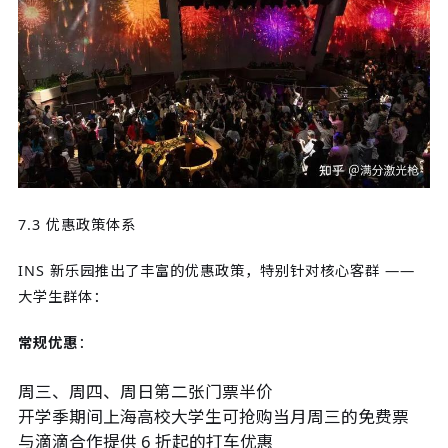
7.3 优惠政策体系
INS 新乐园推出了丰富的优惠政策，特别针对核心客群 ——
大学生群体：
常规优惠
：
周三、周四、周日第二张门票半价
开学季期间上海高校大学生可抢购当月周三的免费票
与滴滴合作提供 6 折起的打车优惠