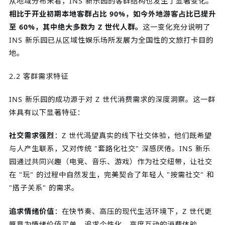
从地域分布来看，INS 新乐园的客群结构也发生了显著变化。
相比于开业初期本地客群占比 90%，如今外地游客占比已提升
至 60%，其中绝大多数为 Z 世代人群。
这一变化充分说明了
INS 新乐园已从区域性娱乐场所发展为全国性的文旅打卡目的
地。
2.2 客群需求特征
INS 新乐园的成功源于对 Z 世代消费需求的深度洞察。这一群
体具有以下显著特征：
社交需求强烈
：Z 世代渴望真实的线下社交体验，他们既希望
与人产生联系，又对传统 "套路化社交" 深感厌倦。INS 新乐
园通过共同兴趣（电竞、音乐、游戏）作为社交纽带，让社交
在 "玩" 的过程中自然发生，完美契合了年轻人 "按需社交" 和
"搭子关系" 的需求。
追求情绪价值
：在快节奏、高压的现代生活环境下，Z 世代更
愿意为情绪价值买单，追求个性化、高度互动的消费体验。