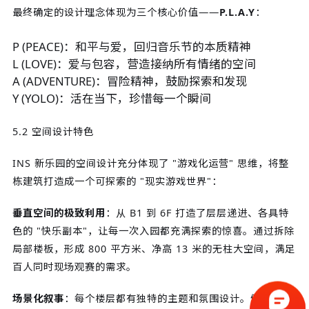
最终确定的设计理念体现为三个核心价值——
P.L.A.Y
：
P (PEACE)：和平与爱，回归音乐节的本质精神
L (LOVE)：爱与包容，营造接纳所有情绪的空间
A (ADVENTURE)：冒险精神，鼓励探索和发现
Y (YOLO)：活在当下，珍惜每一个瞬间
5.2 空间设计特色
INS 新乐园的空间设计充分体现了 "游戏化运营" 思维，将整
栋建筑打造成一个可探索的 "现实游戏世界"：
垂直空间的极致利用
：从 B1 到 6F 打造了层层递进、各具特
色的 "快乐副本"，让每一次入园都充满探索的惊喜。通过拆除
局部楼板，形成 800 平方米、净高 13 米的无柱大空间，满足
百人同时现场观赛的需求。
场景化叙事
：每个楼层都有独特的主题和氛围设计。例如：