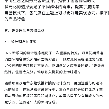
不同业态之间形成客流互补，延长了游客停留时间
多元化的选择满足了不同群体的需求，提高了复购率
自营模式下，各门店在主题上可以更好地实现协同，按不
的产品特色
五、设计理念与装修风格
5.1 设计理念的演变
INS 新乐园的设计理念经历了一次重要的转变。项目初期曾邀
请国际知名建筑师
隈研吾
操刀设计，但发现其先锋派理念与复
兴公园的历史环境并不契合。正如创始人应书岭所说："设计虽
然好，但是太先锋，难以融入衡复的上海味道"。
随后项目改用
华东建筑设计院
的设计方案，更加注重与周边环
境的融合。在策划和建设过程中，重点考虑的是如何让这个空
间与周边的环境和居民和谐共存，毕竟这里不仅有年轻人的电
竞乐园，还有老年人的休闲场所。