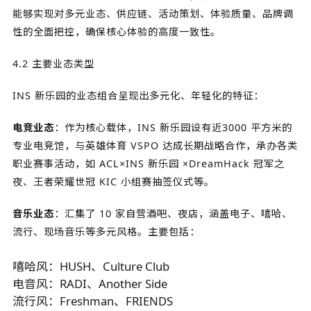
能够实现对多元业态、供应链、活动策划、体验质量、品牌调
性的全面把控，确保核心体验的高度一致性。
4.2 主要业态类型
INS 新乐园的业态组合呈现出多元化、年轻化的特征：
电竞业态
：作为核心载体，INS 新乐园设有近3000 平方米的
专业电竞馆，与英雄体育 VSPO 达成长期战略合作，承办各类
职业赛事活动，如 ACL×INS 新乐园 ×DreamHack 冠军之
夜、王者荣耀世冠 KIC 小组赛抽签仪式等。
音乐业态
：汇集了 10 家自营酒吧、夜店，涵盖电子、嘻哈、
流行、现场音乐等多元风格。主要包括：
嘻哈风：HUSH、Culture Club
电音风：RADI、Another Side
流行风：Freshman、FRIENDS