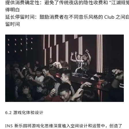
提供消费确定性：避免了传统夜店的隐性收费和 "江湖规
得明白
延长停留时间：鼓励消费者在不同音乐风格的 Club 之
留时间
6.2 游戏化体验设计
INS 新乐园将游戏化思维深度植入空间设计和运营中，创造了