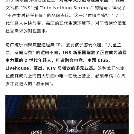
文名称 "INS" 是 "Into Nothing Serious" 的缩写，体现了
"不严肃对待任何事" 的品牌态度。这一定位精准捕捉了 Z 世
代年轻人在快节奏、高压的现代生活环境下，对于情绪价值和
社交需求的刚性需求。
与传统乐园聚焦塑造经典 IP、激发孩子游玩兴趣、"儿童主
导，家庭消费" 的逻辑不同，
INS 新乐园瞄准了正在成为消费
主力军的 Z 世代年轻人，打造融合电竞、主题 Club、
Livehouse、演出、KTV 与餐饮的多元业态。
这种差异化定
位使其成为上海四大乐园中唯一在晚上营业、必须年满 18 周
岁才能进入的 "游乐园"。