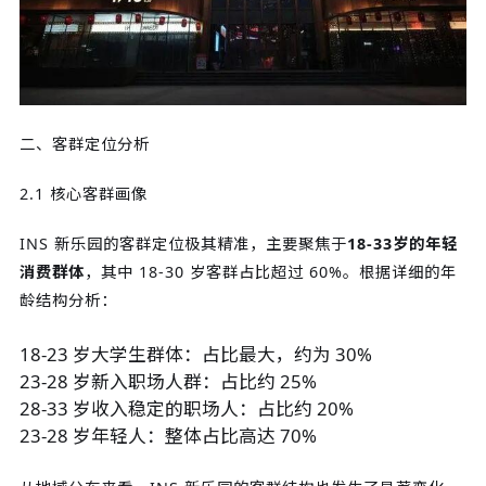
二、客群定位分析
2.1 核心客群画像
INS 新乐园的客群定位极其精准，主要聚焦于
18-33岁的年轻
消费群体
，其中 18-30 岁客群占比超过 60%。根据详细的年
龄结构分析：
18-23 岁大学生群体：占比最大，约为 30%
23-28 岁新入职场人群：占比约 25%
28-33 岁收入稳定的职场人：占比约 20%
23-28 岁年轻人：整体占比高达 70%