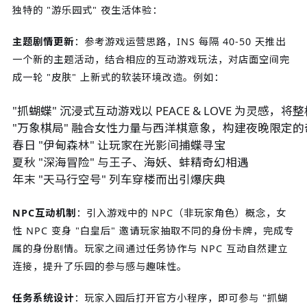
独特的 "游乐园式" 夜生活体验：
主题剧情更新
：参考游戏运营思路，INS 每隔 40-50 天推出
一个新的主题活动，结合相应的互动游戏玩法，对店面空间完
成一轮 "皮肤" 上新式的软装环境改造。例如：
"抓蝴蝶" 沉浸式互动游戏以 PEACE & LOVE 为灵感
"万象棋局" 融合女性力量与西洋棋意象，构建夜晚限定
春日 "伊甸森林" 让玩家在光影间捕蝶寻宝
夏秋 "深海冒险" 与王子、海妖、蚌精奇幻相遇
年末 "天马行空号" 列车穿楼而出引爆庆典
NPC互动机制
：引入游戏中的 NPC（非玩家角色）概念，女
性 NPC 变身 "白皇后" 邀请玩家抽取不同的身份卡牌，完成专
属的身份剧情。玩家之间通过任务协作与 NPC 互动自然建立
连接，提升了乐园的参与感与趣味性。
任务系统设计
：玩家入园后打开官方小程序，即可参与 "抓蝴