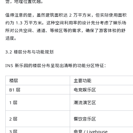
馆，地理位置优越。
值得注意的是，虽然建筑面积达 2 万平方米，但实际使用面积
约为 1.3 万平方米。这种空间利用率的设计充分考虑了娱乐场
所对公共空间、通道、等候区等的需求，确保了游客体验的舒
适度。
3.2 楼层分布与功能规划
INS 新乐园的楼层分布呈现出清晰的功能分区特征：
楼层
主要功能
B1 层
电竞娱乐区
1 层
潮流演艺区
2 层
餐饮音乐区
3 层
电竞 / Livehouse