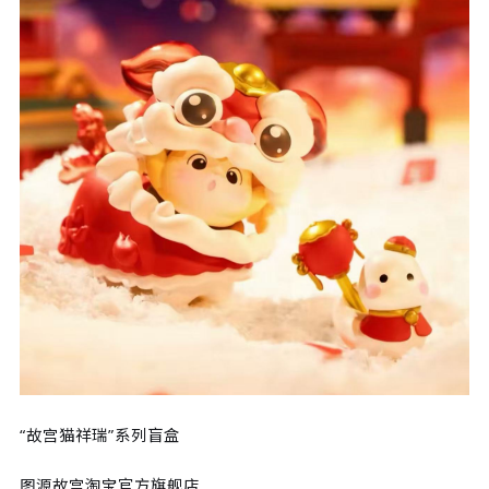
“故宫猫祥瑞”系列盲盒
图源故宫淘宝官方旗舰店