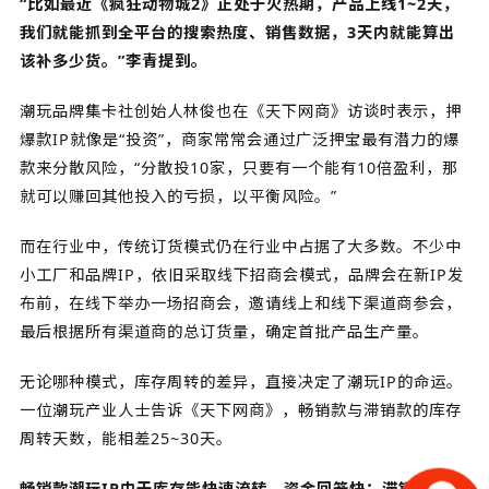
“比如最近《疯狂动物城2》正处于火热期，产品上线1~2天，
我们就能抓到全平台的搜索热度、销售数据，3天内就能算出
该补多少货。”李青提到。
潮玩品牌集卡社创始人林俊也在《天下网商》访谈时表示，押
爆款IP就像是“投资”，商家常常会通过广泛押宝最有潜力的爆
款来分散风险，“分散投10家，只要有一个能有10倍盈利，那
就可以赚回其他投入的亏损，以平衡风险。”
而在行业中，传统订货模式仍在行业中占据了大多数。不少中
小工厂和品牌IP，依旧采取线下招商会模式，品牌会在新IP发
布前，在线下举办一场招商会，邀请线上和线下渠道商参会，
最后根据所有渠道商的总订货量，确定首批产品生产量。
无论哪种模式，库存周转的差异，直接决定了潮玩IP的命运。
一位潮玩产业人士告诉《天下网商》，畅销款与滞销款的库存
周转天数，能相差25~30天。
畅销款潮玩IP由于库存能快速流转，资金回笼快；滞销款则会