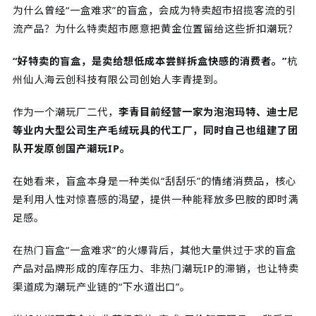
为什么曾经“一盒难求”的盲盒，会成为特卖超市招揽客流的引
流产品？为什么特卖超市愿意把黄金位置留给这些折扣潮玩？
“好特卖的盲盒，是卖给想低成本尝鲜拆盒快感的消费者。”
杭
州仙人海云创科技有限公司创始人李青提到。
作为一个潮玩厂二代，
李青目前经营一家为泡泡玛特、迪士尼
等业内大型公司生产毛绒玩具的代工厂，同时自己也组建了团
队开发原创国产潮玩IP。
在她看来，盲盒本身是一种类似“刮刮乐”的情绪消费品，核心
是利用人性对惊喜感的渴望，提供一种能释放多巴胺的即时满
足感。
在热门盲盒“一盒难求”的火爆背后，其他大量供过于求的盲盒
产品对品牌形成的库存压力、非热门潮玩IP的滞销，也让特卖
渠道成为潮玩产业链的“下水道出口”。