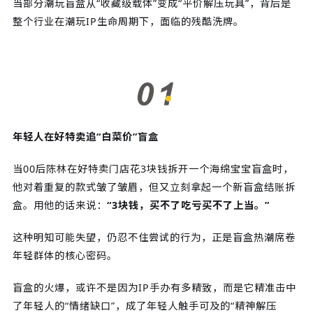
当部分潮玩盲盒从“收藏级载体”变成“平价解压玩具”，背后是
整个行业在潮玩IP生命周期下，面临的残酷洗牌。
年轻人在好特卖追“白菜价”盲盒
当00后陈林在好特卖门店花3块钱拆开一个海绵宝宝盲盒时，
他对着重复的款式皱了皱眉，但又立刻拿起一个新盲盒结账拆
盒。用他的话来说：
“3块钱，买不了吃亏买不了上当。”
这种明知可能失望，仍忍不住尝试的行为，正是盲盒热潮席卷
年轻群体的核心密码。
盲盒的火爆，或许不是因为IP手办有多精致，而是它精准击中
了年轻人的“情绪缺口”，成了年轻人触手可及的“精神解压