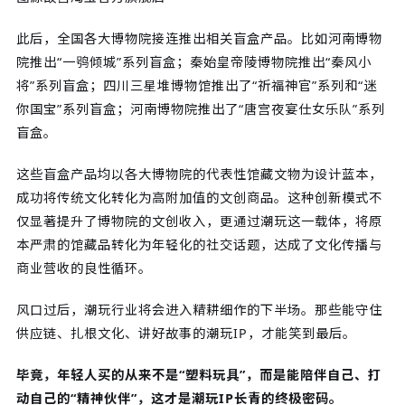
此后，全国各大博物院接连推出相关盲盒产品。比如河南博物
院推出“一鸮倾城”系列盲盒；秦始皇帝陵博物院推出“秦风小
将”系列盲盒；四川三星堆博物馆推出了“祈福神官”系列和“迷
你国宝”系列盲盒；河南博物院推出了“唐宫夜宴仕女乐队”系列
盲盒。
这些盲盒产品均以各大博物院的代表性馆藏文物为设计蓝本，
成功将传统文化转化为高附加值的文创商品。这种创新模式不
仅显著提升了博物院的文创收入，更通过潮玩这一载体，将原
本严肃的馆藏品转化为年轻化的社交话题，达成了文化传播与
商业营收的良性循环。
风口过后，潮玩行业将会进入精耕细作的下半场。那些能守住
供应链、扎根文化、讲好故事的潮玩IP，才能笑到最后。
毕竟，年轻人买的从来不是“塑料玩具”，而是能陪伴自己、打
动自己的“精神伙伴”，这才是潮玩IP长青的终极密码。