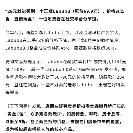
“29元就能买到一个正版Labubu（原价69.9元），价格这么
香，直接端盒！”一位消费者在社交平台分享道。
今年6月，随着新版Labubu上市，以及泡泡玛特产能扩大，
Labubu在二手市场的价格下降。据千岛6月中旬数据显示，
Labubu3.0整盒成交价格跌45%，隐藏款价格跌超38%。
得物交易数据显示，Labubu隐藏款“本我ID”成交价从1142元
降至609元。新一代Labubu4.0系列因品控问题引发不满，如
今普通款在得物大多处于60~90元的价格区间，隐藏款为204
元，且还在回落。一些不好卖的老款Labubu，出现在好特卖
等渠道。
《天下网商》发现，
近期在好特卖等折扣零食连锁品牌门店的
“黄金C位”，众多知名潮玩IP，如奥特曼、哪吒、皮卡丘等，
以低至5折、甚至两三折的价格，被摆在门店最中央的位置，
成为折扣超市招揽人气的核心产品。