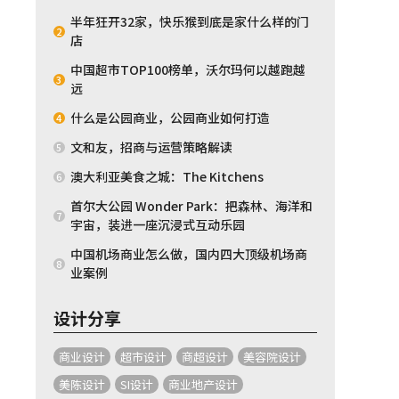
半年狂开32家，快乐猴到底是家什么样的门
2
店
中国超市TOP100榜单，沃尔玛何以越跑越
3
远
什么是公园商业，公园商业如何打造
4
文和友，招商与运营策略解读
5
澳大利亚美食之城：The Kitchens
6
首尔大公园 Wonder Park：把森林、海洋和
7
宇宙，装进一座沉浸式互动乐园
中国机场商业怎么做，国内四大顶级机场商
8
业案例
设计分享
商业设计
超市设计
商超设计
美容院设计
美陈设计
SI设计
商业地产设计