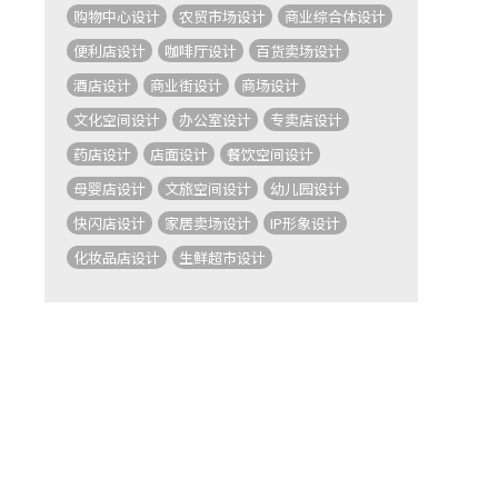
购物中心设计
农贸市场设计
商业综合体设计
便利店设计
咖啡厅设计
百货卖场设计
酒店设计
商业街设计
商场设计
文化空间设计
办公室设计
专卖店设计
药店设计
店面设计
餐饮空间设计
母婴店设计
文旅空间设计
幼儿园设计
快闪店设计
家居卖场设计
IP形象设计
化妆品店设计
生鲜超市设计