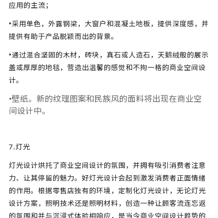
应用的主流；
•采用单色，外露钢梁，大窗户和混凝土地板，提供深度感，并
提供有助于产品脱颖而出的背景。
•通过混合坚固的木材，砖块，真石或人造石，天鹅绒般的展示
盖或厚厚的地毯，营造出温馨的感觉和不拘一格的商业空间设
计。
•壁纸。新的纹理图案和民族风的面料将出现在商业空
间设计中。
7.灯光
灯光设计烘托了
商业空间设计
的氛围，并拥有吸引消费者注意
力、让其停留的魅力。好灯光设计会起到激发消费者正面情绪
的作用。根据零售店独有的环境，定制化灯光设计，无论灯光
设计方案，照明技术还是照明材料，创造一种让顾客流连忘返
的氛围和并与沉浸式体验相响应，是当今
商业空间设计
趋势的