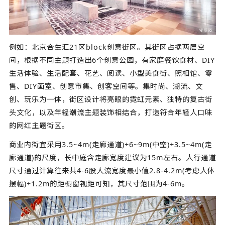
例如：北京合生汇21区block创意街区。其街区占据两层空
间，根据不同主题打造出6个创意公园，有家庭餐饮食材、DIY
生活体验、生活配套、花艺、阅读、小型美食街、照相馆、零
售、DIY画室、创意市集、创客空间等。集时尚、潮流、文
创、玩乐为一体，街区设计将亮眼的霓虹元素、独特的复古街
头文化，以及年轻潮流主题装饰相结合，打造符合年轻人口味
的网红主题街区。
商业内街宜采用3.5~4m(走廊通道)+6~9m(中空)+3.5~4m(走
廊通道)的尺度，长中庭含走廊宽度建议为15m左右。人行通道
尺寸通过计算往来共4-6股人流宽度最小值2.8-4.2m(考虑人体
摆幅)+1.2m的距橱窗视距可知，其尺寸范围为4-6m。