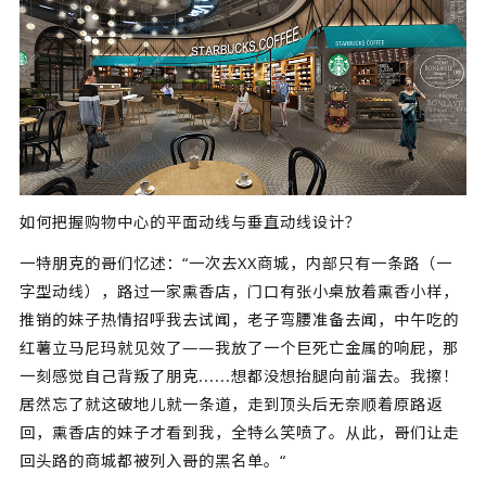
如何把握购物中心的平面动线与垂直动线设计？
一特朋克的哥们忆述：“一次去XX商城，内部只有一条路（一
字型动线），路过一家熏香店，门口有张小桌放着熏香小样，
推销的妹子热情招呼我去试闻，老子弯腰准备去闻，中午吃的
红薯立马尼玛就见效了——我放了一个巨死亡金属的响屁，那
一刻感觉自己背叛了朋克......想都没想抬腿向前溜去。我擦！
居然忘了就这破地儿就一条道，走到顶头后无奈顺着原路返
回，熏香店的妹子才看到我，全特么笑喷了。从此，哥们让走
回头路的商城都被列入哥的黑名单。“