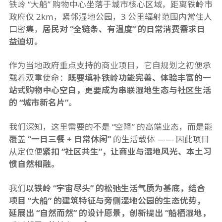
铁岭 “大船” 购物中心坐落于城市核心区域，距离铁岭市
政府仅 2km，紧邻湿地公园，3 公里辐射范围内常住人
口密集，
居民对 “全链条、有温度” 的日常消费需求日
益迫切。
作为当地政府重点支持的商业项目，它自规划之初便承
载着双重使命：
既要填补铁岭功能完善、体验丰富的一
站式购物中心空白，更要成为串联湿地生态与社区生活
的 “城市新名片”。
我们深知，这里需要的不是 “空降” 的高端业态，而是能
覆盖
“一日三餐 + 日常休闲”
的生活载体 —— 因此项目
从定位便
紧扣 “社区共生”，让商业与湿地风光、本土习
惯自然相融。
我们
以铁岭 “宇宙尽头” 的松弛生活气质为基底，结合
项目 “大船” 的建筑特征与旁侧湿地公园的生态优势，
延展出 “自然而然” 的设计愿景，创新提出 “船栖湿地，