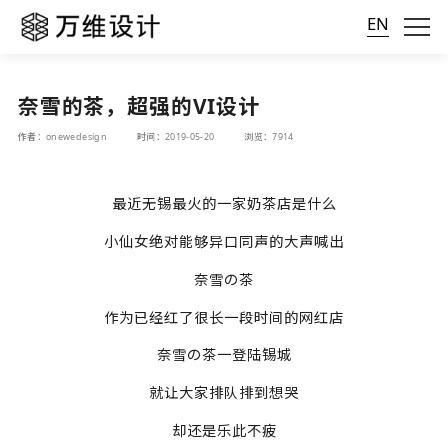
EN
奈雪的茶，超强的VI设计
作者：onewedesign
时间：2019-05-20
浏览：7914
最近无锡最火的一家奶茶店是什么
小仙女绝对能够异口同声的大声喊出
奈雪の茶
作为已经红了很长一段时间的网红店
奈雪の茶一登陆锡城
就让大家排队排到想哭
却还是乐此不疲