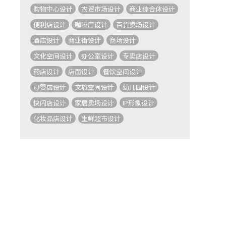
购物中心设计
农贸市场设计
商业综合体设计
便利店设计
咖啡厅设计
百货卖场设计
酒店设计
商业街设计
商场设计
文化空间设计
办公室设计
专卖店设计
药店设计
店面设计
餐饮空间设计
母婴店设计
文旅空间设计
幼儿园设计
快闪店设计
家居卖场设计
IP形象设计
化妆品店设计
生鲜超市设计