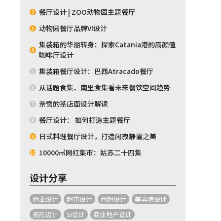
餐厅设计 | ZOO动物园主题餐厅
2
动物园餐厅品牌VI设计
3
集装箱的华丽转身：探索Catania港的高颜值
4
咖啡厅设计
集装箱餐厅设计：巴西Atracado餐厅
5
从话题食集、南里食集看未来餐饮空间趋势
6
奈雪的茶店面设计解读
7
餐厅设计： 如何打造主题餐厅
8
日式料理餐厅设计，打造闲寂静谧之美
9
10000㎡网红集市：姑苏二十四集
10
设计分享
商业设计
超市设计
商超设计
美容院设计
美陈设计
SI设计
商业地产设计