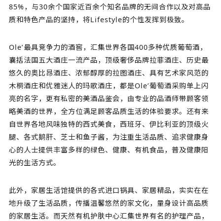
85%，与30余个国家近百余个知名品牌的无间合作以及对高品
质和特色产品的坚持，将Lifestyle的个性发挥到极致。
Ole’最具竞争力的酒窖，汇集世界各国400多种优质葡萄酒，
囊括法国五大酒庄一流产品，顶级奢侈品牌拉菲酒庄、历史最
悠久的奥比昂酒庄、浓郁醇厚的拉图酒庄、具有艺术家风范的
木桐酒庄和优雅迷人的玛歌酒庄，都是Ole’葡萄酒采购单上闪
亮的名字，更有私密的美酒品鉴会，由专业的品酒师带顾客领
略美酒的世界，全方位满足顾客品质生活的体验要求。还有来
自世界各地风味独特的西式美食，西班牙、伊比利亚的顶级火
腿、各式鹅肝、芝士和鱼子酱，为注重生活品质、追求健康身
心的人士提供丰富多样的绿色、健康、有机食品，普及健康阳
光的生活方式。
此外，家居生活馆提供的各式进口锅具、家居精品，实实在在
地升级了生活品质，传播温馨悠然的家文化，量身设计高品质
的家居生活。而天然有机护肤中心汇集世界有名的护理产品，