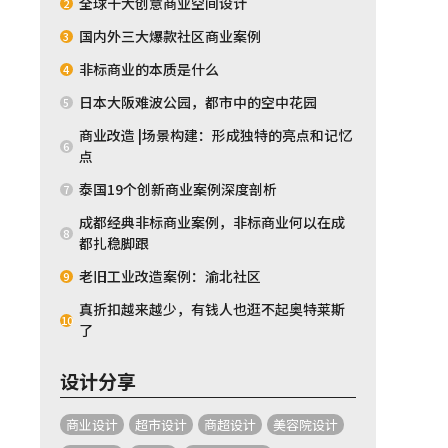
全球十大创意商业空间设计
2
国内外三大爆款社区商业案例
3
非标商业的本质是什么
4
日本大阪难波公园，都市中的空中花园
5
商业改造 |场景构建：形成独特的亮点和记忆
6
点
泰国19个创新商业案例深度剖析
7
成都经典非标商业案例，非标商业何以在成
8
都扎稳脚跟
老旧工业改造案例：渝北社区
9
真折扣越来越少，有钱人也逛不起奥特莱斯
10
了
设计分享
商业设计
超市设计
商超设计
美容院设计