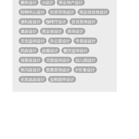
美陈设计
SI设计
商业地产设计
购物中心设计
农贸市场设计
商业综合体设计
便利店设计
咖啡厅设计
百货卖场设计
酒店设计
商业街设计
商场设计
文化空间设计
办公室设计
专卖店设计
药店设计
店面设计
餐饮空间设计
母婴店设计
文旅空间设计
幼儿园设计
快闪店设计
家居卖场设计
IP形象设计
化妆品店设计
生鲜超市设计