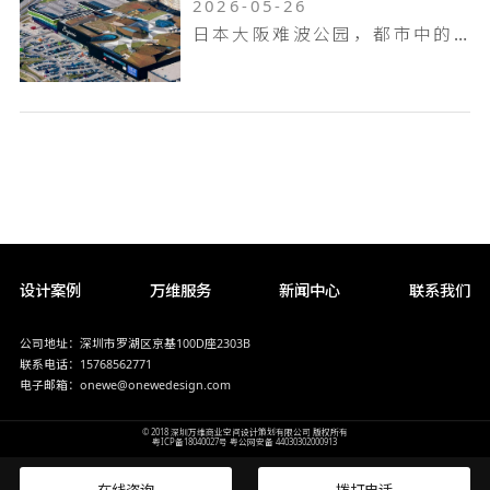
2026-05-26
日本大阪难波公园，都市中的空中花园
设计案例
万维服务
新闻中心
联系我们
公司地址：深圳市罗湖区京基100D座2303B
联系电话：15768562771
电子邮箱：onewe@onewedesign.com
© 2018 深圳万维商业空间设计策划有限公司 版权所有
粤ICP备18040027号
粤公网安备 44030302000913