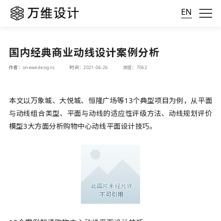
EN
国内经典商业动线设计案例分析
作者：onewedesignc
时间：2021-04-26
浏览：7062
本文以万象城、大悦城、恒隆广场等13个典型项目为例，从平面
与动线组合类型、平面与动线的适应性评级方法、动线规划评价
模型3大方面分析购物中心动线平面设计技巧。