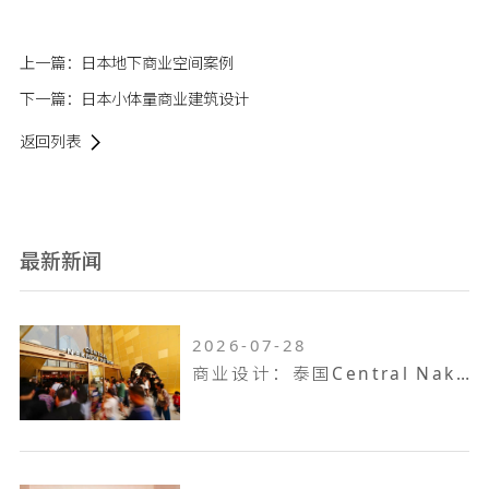
上一篇：
日本地下商业空间案例
下一篇：
日本小体量商业建筑设计
返回列表
最新新闻
2026-07-28
商业设计：泰国Central Nakhon Pathom