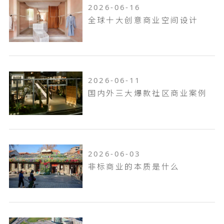
2026-06-16
全球十大创意商业空间设计
2026-06-11
国内外三大爆款社区商业案例
2026-06-03
非标商业的本质是什么