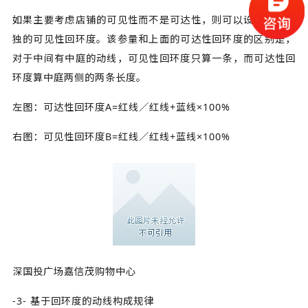
如果主要考虑店铺的可见性而不是可达性，则可以设立一个单
独的可见性回环度。该参量和上面的可达性回环度的区别是，
对于中间有中庭的动线，可见性回环度只算一条，而可达性回
环度算中庭两侧的两条长度。
左图：可达性回环度A=红线／红线+蓝线×100%
右图：可见性回环度B=红线／红线+蓝线×100%
深国投广场嘉信茂购物中心
-3- 基于回环度的动线构成规律