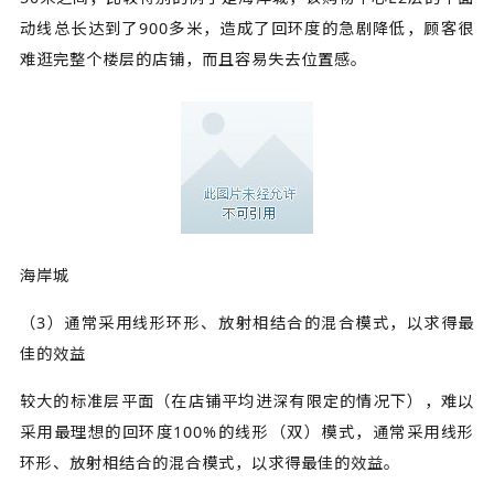
动线总长达到了900多米，造成了回环度的急剧降低，顾客很
难逛完整个楼层的店铺，而且容易失去位置感。
海岸城
（3）通常采用线形环形、放射相结合的混合模式，以求得最
佳的效益
较大的标准层平面（在店铺平均进深有限定的情况下），难以
采用最理想的回环度100%的线形（双）模式，通常采用线形
环形、放射相结合的混合模式，以求得最佳的效益。