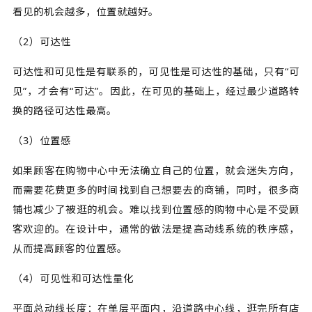
看见的机会越多，位置就越好。
（2）可达性
可达性和可见性是有联系的，可见性是可达性的基础，只有“可
见”，才会有“可达”。因此，在可见的基础上，经过最少道路转
换的路径可达性最高。
（3）位置感
如果顾客在购物中心中无法确立自己的位置，就会迷失方向，
而需要花费更多的时间找到自己想要去的商铺，同时，很多商
铺也减少了被逛的机会。难以找到位置感的购物中心是不受顾
客欢迎的。在设计中，通常的做法是提高动线系统的秩序感，
从而提高顾客的位置感。
（4）可见性和可达性量化
平面总动线长度：在单层平面内，沿道路中心线，逛完所有店