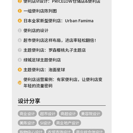
便利店VI设计：PRICELOW仓储店&便利店
2
一组便利店陈列图
3
日本全家新型便利店：Urban Famima
4
便利店的设计
5
超市便利店这样布局，进店率轻松翻倍！
6
主题便利店：罗森樱桃丸子主题店
7
绿城足球主题便利店
8
主题便利店：泡面星球
9
便利店运营案例：有家便利店，让便利店变
10
年轻的流量密码
设计分享
商业设计
超市设计
商超设计
美容院设计
美陈设计
SI设计
商业地产设计
购物中心设计
农贸市场设计
商业综合体设计