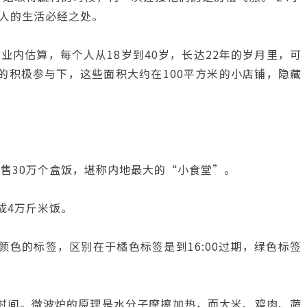
人的生活必经之处。
内估算，每个人从18岁到40岁，长达22年的岁月里，可
的积极参与下，这些面积大约在100平方米的小店铺，隐藏
销售30万个盒饭，堪称内地最大的“小食堂”。
成4万斤米饭。
色的标签，区别在于橘色标签是到16:00过期，绿色标签
时间。微波炉的原理是水分子摩擦加热，而大米、鸡肉、蔬