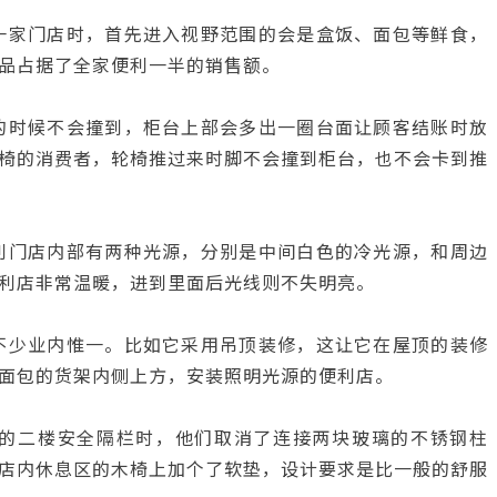
一家门店时，首先进入视野范围的会是盒饭、面包等鲜食，
品占据了全家便利一半的销售额。
的时候不会撞到，柜台上部会多出一圈台面让顾客结账时放
椅的消费者，轮椅推过来时脚不会撞到柜台，也不会卡到推
利门店内部有两种光源，分别是中间白色的冷光源，和周边
利店非常温暖，进到里面后光线则不失明亮。
不少业内惟一。比如它采用吊顶装修，这让它在屋顶的装修
面包的货架内侧上方，安装照明光源的便利店。
店的二楼安全隔栏时，他们取消了连接两块玻璃的不锈钢柱
店内休息区的木椅上加个了软垫，设计要求是比一般的舒服