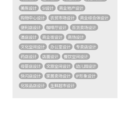
美陈设计
SI设计
商业地产设计
购物中心设计
农贸市场设计
商业综合体设计
便利店设计
咖啡厅设计
百货卖场设计
酒店设计
商业街设计
商场设计
文化空间设计
办公室设计
专卖店设计
药店设计
店面设计
餐饮空间设计
母婴店设计
文旅空间设计
幼儿园设计
快闪店设计
家居卖场设计
IP形象设计
化妆品店设计
生鲜超市设计