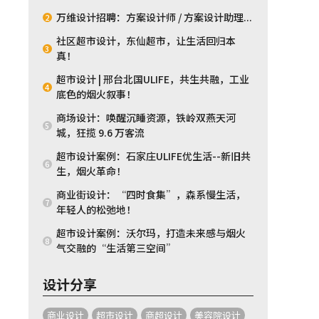
万维设计招聘：方案设计师 / 方案设计助理...
2
社区超市设计，东仙超市，让生活回归本
3
真！
超市设计 | 邢台北国ULIFE，共生共融，工业
4
底色的烟火叙事！
商场设计：唤醒沉睡资源，铁岭双燕天河
5
城，狂揽 9.6 万客流
超市设计案例：石家庄ULIFE优生活--新旧共
6
生，烟火革命！
商业街设计：“四时食集”，森系慢生活，
7
年轻人的松弛地！
超市设计案例：沃尔玛，打造未来感与烟火
8
气交融的“生活第三空间”
设计分享
商业设计
超市设计
商超设计
美容院设计