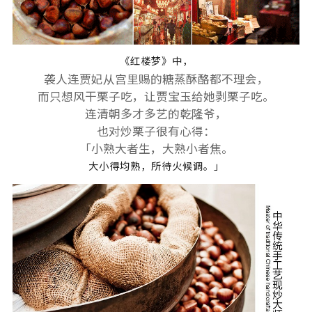
《红楼梦》中，
袭人连贾妃从宫里赐的糖蒸酥酪都不理会，
而只想风干栗子吃，让贾宝玉给她剥栗子吃。
连清朝多才多艺的乾隆爷，
也对炒栗子很有心得：
「小熟大者生，大熟小者焦。
大小得均熟，所待火候调。」