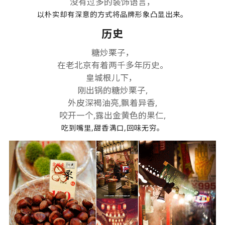
没有过多的装饰语言，
以朴实却有深意的方式将品牌形象凸显出来。
历史
糖炒栗子，
在老北京有着两千多年历史。
皇城根儿下，
刚出锅的糖炒栗子,
外皮深褐油亮,飘着异香,
咬开一个,露出金黄色的果仁,
吃到嘴里,甜香满口,回味无穷。