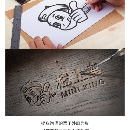
提取饱满的栗子外廓为形