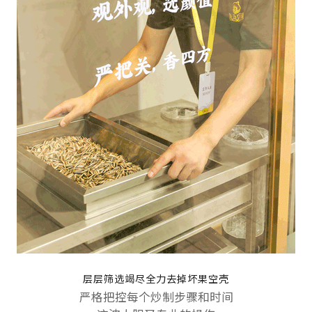
层层筛选竭尽全力去掉坏果空壳
严格把控每个炒制步骤和时间