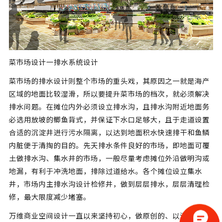
菜市场设计一排水系统设计
菜市场的排水设计则整个市场的重头戏，其原因之一就是海产
区域的地面比较湿滑，所以要提升菜市场的档次，就必须解决
排水问题。在摊位内外必须设立排水沟，且排水沟附近地面务
必选用放坡的鲫鱼背式，并保证下水口足够大，且于走道设置
合适的沉淀井进行污水隔离，以达到地面积水快速排干和鱼鳞
内脏便于清掏的目的。先天排水条件良好的市场，即地面可覆
土做排水沟、集水井的市场，一般尽量考虑摊位外沿做明沟或
地漏，有利于冲洗地面，排除过道给水。各个摊位设立集水
井，市场内主排水沟设计检修井，做到层层排水，层层清理检
修，最大限度减少堵塞。
万维商业空间设计一直以来坚持初心，做原创的、以消费者为