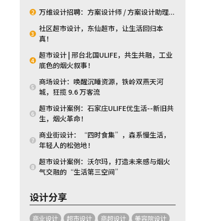
万维设计招聘：方案设计师 / 方案设计助理...
2
社区超市设计，东仙超市，让生活回归本
3
真！
超市设计 | 邢台北国ULIFE，共生共融，工业
4
底色的烟火叙事！
商场设计：唤醒沉睡资源，铁岭双燕天河
5
城，狂揽 9.6 万客流
超市设计案例：石家庄ULIFE优生活--新旧共
6
生，烟火革命！
商业街设计：“四时食集”，森系慢生活，
7
年轻人的松弛地！
超市设计案例：沃尔玛，打造未来感与烟火
8
气交融的“生活第三空间”
设计分享
商业设计
超市设计
商超设计
美容院设计