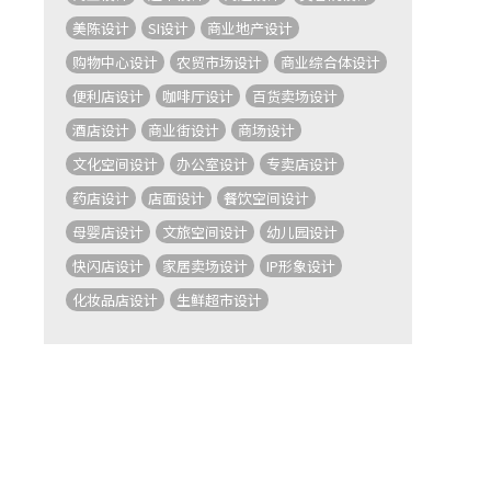
美陈设计
SI设计
商业地产设计
购物中心设计
农贸市场设计
商业综合体设计
便利店设计
咖啡厅设计
百货卖场设计
酒店设计
商业街设计
商场设计
文化空间设计
办公室设计
专卖店设计
药店设计
店面设计
餐饮空间设计
母婴店设计
文旅空间设计
幼儿园设计
快闪店设计
家居卖场设计
IP形象设计
化妆品店设计
生鲜超市设计