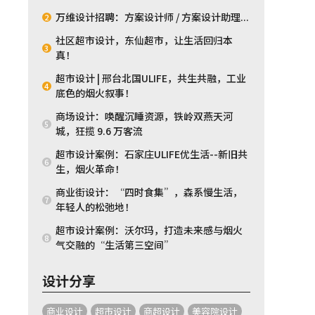
万维设计招聘：方案设计师 / 方案设计助理...
2
社区超市设计，东仙超市，让生活回归本
3
真！
超市设计 | 邢台北国ULIFE，共生共融，工业
4
底色的烟火叙事！
商场设计：唤醒沉睡资源，铁岭双燕天河
5
城，狂揽 9.6 万客流
超市设计案例：石家庄ULIFE优生活--新旧共
6
生，烟火革命！
商业街设计：“四时食集”，森系慢生活，
7
年轻人的松弛地！
超市设计案例：沃尔玛，打造未来感与烟火
8
气交融的“生活第三空间”
设计分享
商业设计
超市设计
商超设计
美容院设计