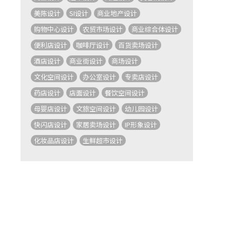
美陈设计
SI设计
商业地产设计
购物中心设计
农贸市场设计
商业综合体设计
便利店设计
咖啡厅设计
百货卖场设计
酒店设计
商业街设计
商场设计
文化空间设计
办公室设计
专卖店设计
药店设计
店面设计
餐饮空间设计
母婴店设计
文旅空间设计
幼儿园设计
快闪店设计
家居卖场设计
IP形象设计
化妆品店设计
生鲜超市设计