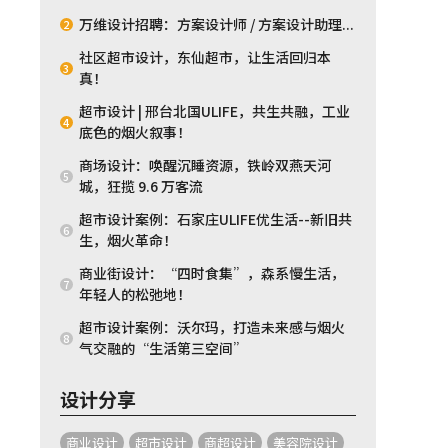
万维设计招聘：方案设计师 / 方案设计助理...
2
社区超市设计，东仙超市，让生活回归本
3
真！
超市设计 | 邢台北国ULIFE，共生共融，工业
4
底色的烟火叙事！
商场设计：唤醒沉睡资源，铁岭双燕天河
5
城，狂揽 9.6 万客流
超市设计案例：石家庄ULIFE优生活--新旧共
6
生，烟火革命！
商业街设计：“四时食集”，森系慢生活，
7
年轻人的松弛地！
超市设计案例：沃尔玛，打造未来感与烟火
8
气交融的“生活第三空间”
设计分享
商业设计
超市设计
商超设计
美容院设计