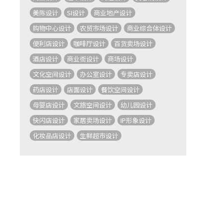
美陈设计
SI设计
商业地产设计
购物中心设计
农贸市场设计
商业综合体设计
便利店设计
咖啡厅设计
百货卖场设计
酒店设计
商业街设计
商场设计
文化空间设计
办公室设计
专卖店设计
药店设计
店面设计
餐饮空间设计
母婴店设计
文旅空间设计
幼儿园设计
快闪店设计
家居卖场设计
IP形象设计
化妆品店设计
生鲜超市设计