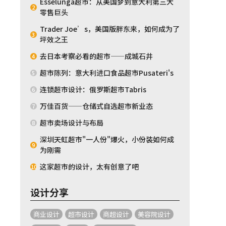
Esselunga超市：从美国梦到意大利第三大
2
零售巨头
Trader Joe’s，美国版胖东来，如何成为了
3
坪效之王
去日本考察必看的超市——成城石井
4
超市陈列：意大利进口食品超市Pusateri's
5
连锁超市设计：俄罗斯超市Tabris
6
万佳百货——仓储式自选超市新业态
7
超市卖场设计与布局
8
深圳天虹超市"一人份"爆火，小份装如何成
9
为刚需
这家超市的设计，太有创意了吧
10
设计分享
商业设计
超市设计
商超设计
美容院设计