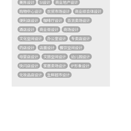
美陈设计
SI设计
商业地产设计
购物中心设计
农贸市场设计
商业综合体设计
便利店设计
咖啡厅设计
百货卖场设计
酒店设计
商业街设计
商场设计
文化空间设计
办公室设计
专卖店设计
药店设计
店面设计
餐饮空间设计
母婴店设计
文旅空间设计
幼儿园设计
快闪店设计
家居卖场设计
IP形象设计
化妆品店设计
生鲜超市设计