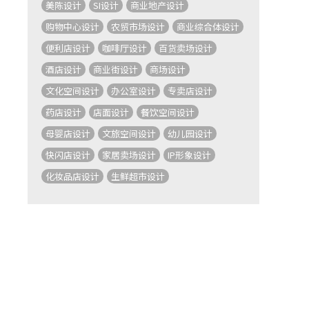
美陈设计
SI设计
商业地产设计
购物中心设计
农贸市场设计
商业综合体设计
便利店设计
咖啡厅设计
百货卖场设计
酒店设计
商业街设计
商场设计
文化空间设计
办公室设计
专卖店设计
药店设计
店面设计
餐饮空间设计
母婴店设计
文旅空间设计
幼儿园设计
快闪店设计
家居卖场设计
IP形象设计
化妆品店设计
生鲜超市设计