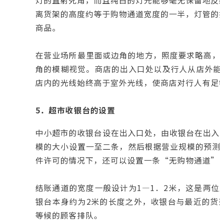
灯的直射死角，而且纯白的灯光能够毫无保留地反
离货架的高度约等于购物通道宽度的一半，灯管的
商品。
在营业场所最里面或边角的地方，照度要求略高，一
角的模糊视觉。商店的出入口处以及行人从店外能
店内的光线始终高于室外光线，使商店对行人有足
5．超市收银台的设置
中小超市的收银台设在出入口处，由收银台在出入
模的大小设置一至二条，然后根据营业规模的预测分
件许可的情况下，还可以设置一条“无购物通道”
结账通道的宽度一般设计为1—1．2米，这是两
银台本身约为2米的长度之外，收银台与最近的货
等候的顾客排队。