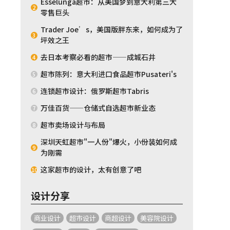
Esselunga超市：从美国梦到意大利第三大
2
零售巨头
Trader Joe’s，美国版胖东来，如何成为了
3
坪效之王
去日本考察必看的超市——成城石井
4
超市陈列：意大利进口食品超市Pusateri's
5
连锁超市设计：俄罗斯超市Tabris
6
万佳百货——仓储式自选超市新业态
7
超市卖场设计与布局
8
深圳天虹超市"一人份"爆火，小份装如何成
9
为刚需
这家超市的设计，太有创意了吧
10
设计分享
商业设计
超市设计
商超设计
美容院设计