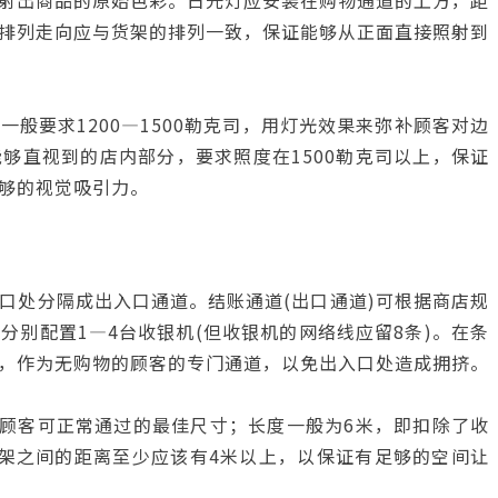
射出商品的原始色彩。日光灯应安装在购物通道的上方，距
排列走向应与货架的排列一致，保证能够从正面直接照射到
般要求1200—1500勒克司，用灯光效果来弥补顾客对边
够直视到的店内部分，要求照度在1500勒克司以上，保证
够的视觉吸引力。
口处分隔成出入口通道。结账通道(出口通道)可根据商店规
别配置1—4台收银机(但收银机的网络线应留8条)。在条
，作为无购物的顾客的专门通道，以免出入口处造成拥挤。
位顾客可正常通过的最佳尺寸；长度一般为6米，即扣除了收
架之间的距离至少应该有4米以上，以保证有足够的空间让