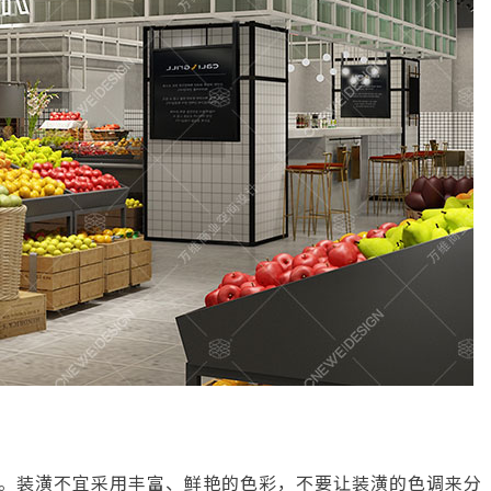
。装潢不宜采用丰富、鲜艳的色彩，不要让装潢的色调来分