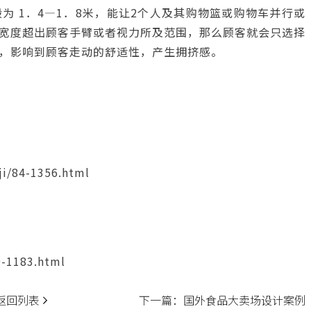
 1．4—1．8米，能让2个人及其购物篮或购物车并行或
宽度超出顾客手臂或者视力所及范围，那么顾客就会只选择
，影响到顾客走动的舒适性，产生拥挤感。
ji/84-1356.html
-1183.html
返回列表
下一篇：
国外食品大卖场设计案例