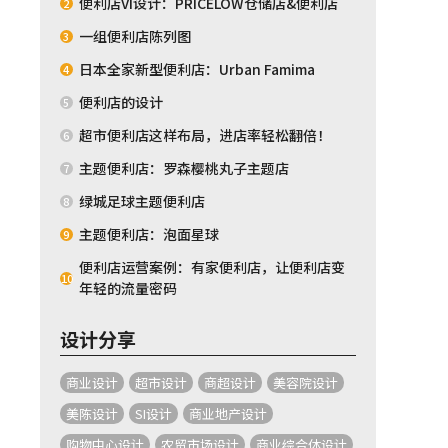
便利店VI设计：PRICELOW仓储店&便利店
2
一组便利店陈列图
3
日本全家新型便利店：Urban Famima
4
便利店的设计
5
超市便利店这样布局，进店率轻松翻倍！
6
主题便利店：罗森樱桃丸子主题店
7
绿城足球主题便利店
8
主题便利店：泡面星球
9
便利店运营案例：有家便利店，让便利店变
10
年轻的流量密码
设计分享
商业设计
超市设计
商超设计
美容院设计
美陈设计
SI设计
商业地产设计
购物中心设计
农贸市场设计
商业综合体设计