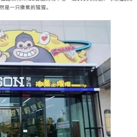
然是一只撒蕉的猩猩。