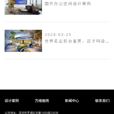
国外办公空间设计案例
2026-03-25
世界名企前台鉴赏，这才叫设计！
设计案例
万维服务
新闻中心
联系我们
公司地址：深圳市罗湖区京基100D座2303B