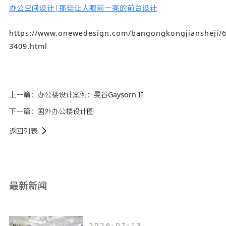
办公空间设计|那些让人眼前一亮的前台设计
https://www.onewedesign.com/bangongkongjiansheji/6
3409.html
上一篇：
办公楼设计案例：曼谷Gaysorn II
下一篇：
国外办公楼设计图
返回列表
最新新闻
2026-07-13