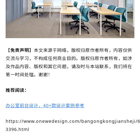
【免责声明】
本文来源于网络，版权归原作者所有，内容仅供
交流与学习，不构成任何商业目的。版权归原作者所有，如涉
及作品内容、版权和其它问题，请及时与本站联系，我们将在
第一时间处理。谢谢！
推荐阅读：
办公室前台设计，40+款设计案例参考
https://www.onewedesign.com/bangongkongjiansheji/6
3396.html