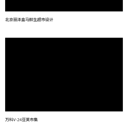
北京丽泽盒马鲜生超市设计
万科V-24豆荚市集